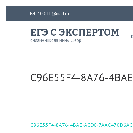
Перейти
100LIT@mail.ru
к
содержимому
ЕГЭ С ЭКСПЕРТОМ
(нажмите
онлайн-школа Инны Дерр
Enter)
C96E55F4-8A76-4BA
Навигация
C96E55F4-8A76-4BAE-ACD0-7AAC470D6AC