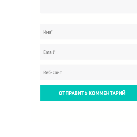
Название
*