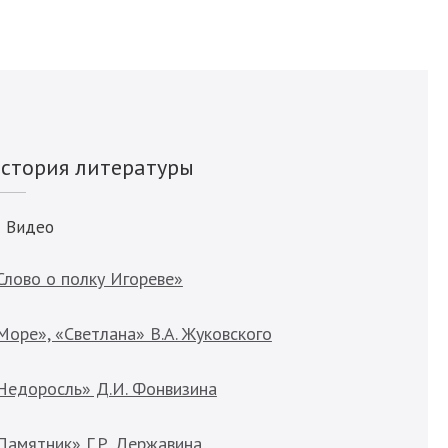
стория литературы
Видео
Слово о полку Игореве»
Море», «Светлана» В.А. Жуковского
Недоросль» Д.И. Фонвизина
Памятник» Г.Р. Державина