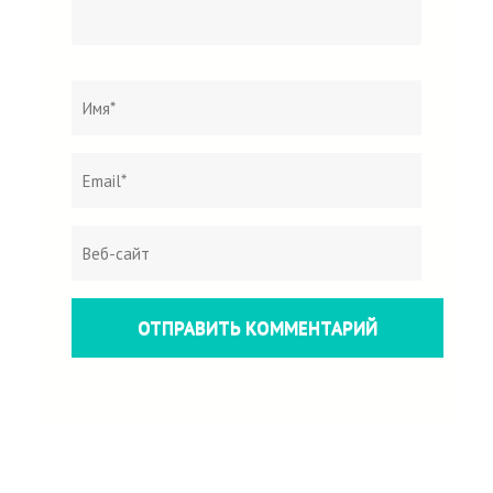
Название
*
Эл.
Веб-
почта
сайт
*