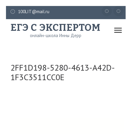
Перейти
100LIT@mail.ru
к
ЕГЭ С ЭКСПЕРТОМ
содержимому
(нажмите
онлайн-школа Инны Дерр
Enter)
2FF1D198-5280-4613-A42D-
1F3C3511CC0E