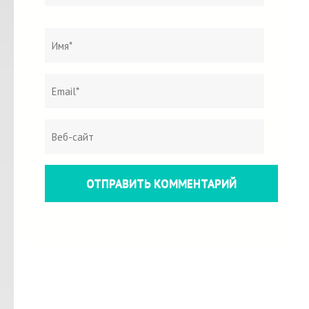
Название
*
Эл.
Веб-
почта
сайт
*