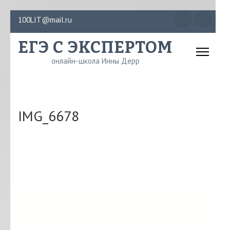
Перейти
100LIT@mail.ru
к
ЕГЭ С ЭКСПЕРТОМ
содержимому
(нажмите
онлайн-школа Инны Дерр
Enter)
IMG_6678